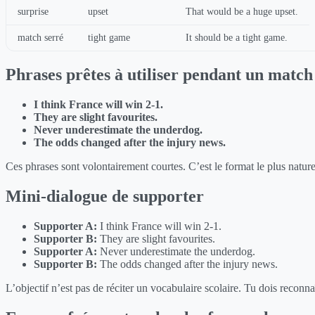
surprise
upset
That would be a huge upset.
match serré
tight game
It should be a tight game.
Phrases prêtes à utiliser pendant un match
I think France will win 2-1.
They are slight favourites.
Never underestimate the underdog.
The odds changed after the injury news.
Ces phrases sont volontairement courtes. C’est le format le plus nat
Mini-dialogue de supporter
Supporter A:
I think France will win 2-1.
Supporter B:
They are slight favourites.
Supporter A:
Never underestimate the underdog.
Supporter B:
The odds changed after the injury news.
L’objectif n’est pas de réciter un vocabulaire scolaire. Tu dois recon