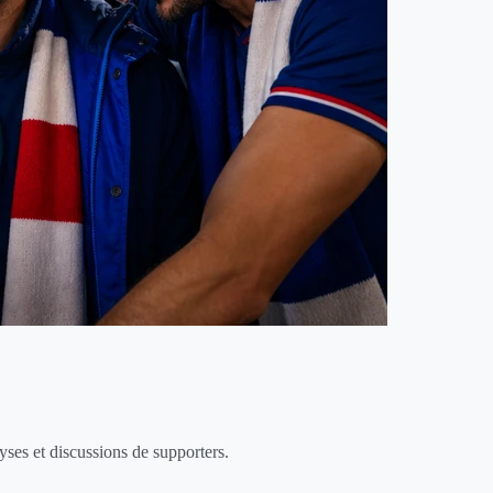
yses et discussions de supporters.