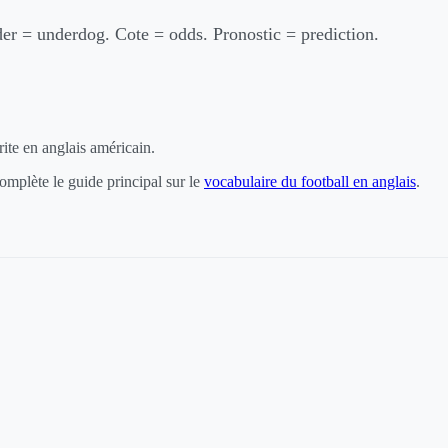
der = underdog. Cote = odds. Pronostic = prediction.
rite en anglais américain.
omplète le guide principal sur le
vocabulaire du football en anglais
.