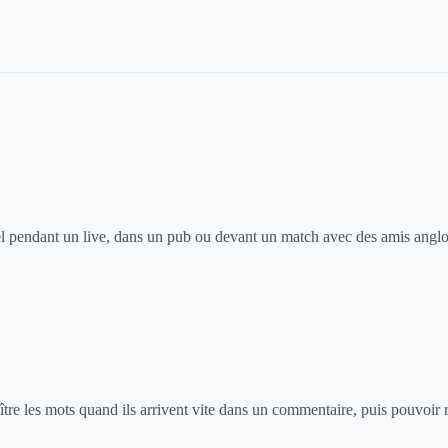
urel pendant un live, dans un pub ou devant un match avec des amis angl
naître les mots quand ils arrivent vite dans un commentaire, puis pouvoi