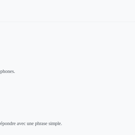
ophones.
r répondre avec une phrase simple.