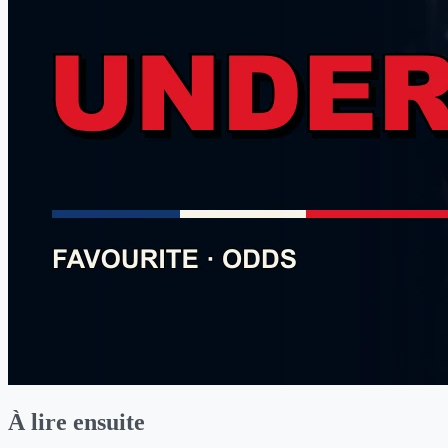
À lire ensuite