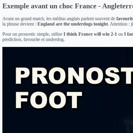
Exemple avant un choc France - Angleterr
Avant un grand match, les médias anglais parlent souvent de
favourit
la phrase devient :
England are the underdogs tonight
. Attention :
f
Pour un pronostic simple, utilise
I think France will win 2-1
ou
I fa
prediction, favourite et underdog.