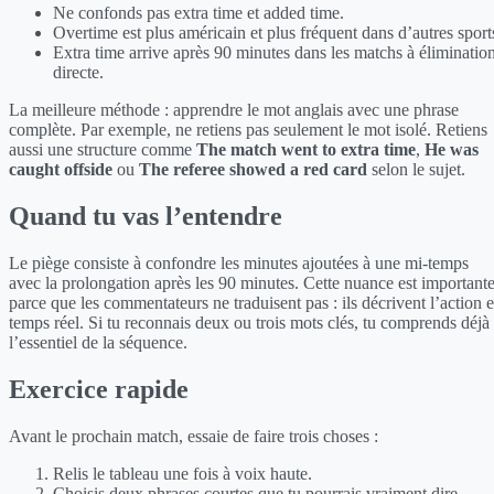
Ne confonds pas extra time et added time.
Overtime est plus américain et plus fréquent dans d’autres sport
Extra time arrive après 90 minutes dans les matchs à éliminatio
directe.
La meilleure méthode : apprendre le mot anglais avec une phrase
complète. Par exemple, ne retiens pas seulement le mot isolé. Retiens
aussi une structure comme
The match went to extra time
,
He was
caught offside
ou
The referee showed a red card
selon le sujet.
Quand tu vas l’entendre
Le piège consiste à confondre les minutes ajoutées à une mi-temps
avec la prolongation après les 90 minutes. Cette nuance est important
parce que les commentateurs ne traduisent pas : ils décrivent l’action 
temps réel. Si tu reconnais deux ou trois mots clés, tu comprends déjà
l’essentiel de la séquence.
Exercice rapide
Avant le prochain match, essaie de faire trois choses :
Relis le tableau une fois à voix haute.
Choisis deux phrases courtes que tu pourrais vraiment dire