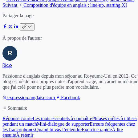
Suivant
Composition d'équipe en anglais : line-up, starting XI
Partager la page
À propos de l'auteur
Rico
Passionné d'anglais depuis mon séjour au Royaume-Uni en 2012. Ce
blog est né de mes propres notes d'apprentissage, un carnet numériqu
que j'ai créé pour ne plus perdre mon vocabulaire.
expression-anglaise.com
Facebook
Sommaire
Réponse courte
Les mots essentiels à connaître
Phrases prêtes à utiliser
pendant un match
Mini-dialogue de supporter
Erreurs fréquentes chez
les francophones
Quand tu vas l’entendre
Exercice rapide
À lire
ensuite
À retenir