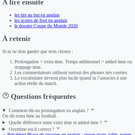
À lire ensuite
les tirs au but en anglais
les scores de foot en anglais
le dossier Coupe du Monde 2026
À retenir
Si tu ne dois garder que trois choses :
Prolongation = extra time. Temps additionnel = added time ou
stoppage time.
Les commentateurs utilisent surtout des phrases très courtes.
Le vocabulaire devient plus facile quand tu l’associes à une
action réelle du match.
Questions fréquentes
Comment dit-on prolongation en anglais ?
On dit extra time au football.
Quelle différence entre extra time et added time ?
Overtime est-il correct ?
Précédent
Phase de groupes en anglais : group stage, table, points