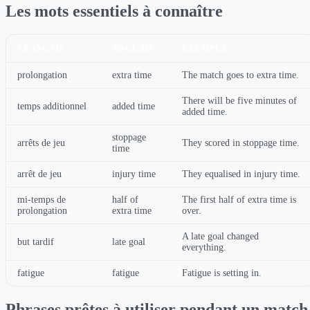
Les mots essentiels à connaître
FRANÇAIS
ANGLAIS
EXEMPLE
prolongation
extra time
The match goes to extra time.
There will be five minutes of
temps additionnel
added time
added time.
stoppage
arrêts de jeu
They scored in stoppage time.
time
arrêt de jeu
injury time
They equalised in injury time.
mi-temps de
half of
The first half of extra time is
prolongation
extra time
over.
A late goal changed
but tardif
late goal
everything.
fatigue
fatigue
Fatigue is setting in.
Phrases prêtes à utiliser pendant un match