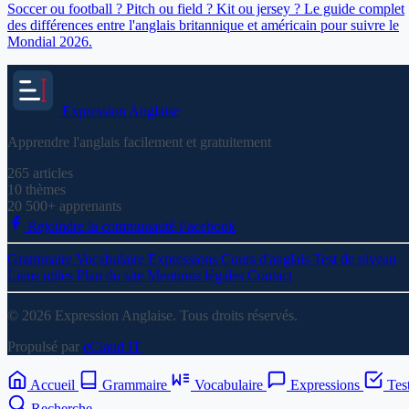
Soccer ou football ? Pitch ou field ? Kit ou jersey ? Le guide complet
des différences entre l'anglais britannique et américain pour suivre le
Mondial 2026.
Expression
Anglaise
Apprendre l'anglais facilement et gratuitement
265
articles
10
thèmes
20 500+
apprenants
Rejoindre la communauté Facebook
Grammaire
Vocabulaire
Expressions
Cours d'anglais
Test de niveau
Liens utiles
Plan du site
Mentions légales
Contact
© 2026 Expression Anglaise. Tous droits réservés.
Propulsé par
eClaud IT
Accueil
Grammaire
Vocabulaire
Expressions
Tes
Recherche