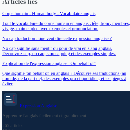
Articles liés
Corps humain - Human body - Vocabulaire anglais
Tout le vocabulaire du corps humain en anglais : tête, tronc, membres,
visage, main et pied avec exemples et prononciation.
No cap traduction : que veut dire cette expression anglaise ?
No cap signifie sans mentir ou pour de vrai en slang anglais.
Découvrez cap, no cap, stop capping et des exemples simples.
Explication de l'expression anglaise "On behalf of"
Que signifie 'on behalf of' en anglais ? Découvre ses traductions (au
nom de, de la part de), des exemples pro et quotidien, et les pièges à
éviter.
Expression
Anglaise
Apprendre l'anglais facilement et gratuitement
265
articles