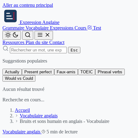
Aller au contenu principal
Expression
Anglaise
Grammaire
Vocabulaire
Expressions
Cours
Test
Ressources
Plan du site
Contact
Esc
Suggestions populaires
Actually
Present perfect
Faux-amis
TOEIC
Phrasal verbs
Would vs Could
Aucun résultat trouvé
Recherche en cours...
Accueil
Vocabulaire anglais
Bruits et sons humain en anglais - Vocabulaire
Vocabulaire anglais
5 min de lecture