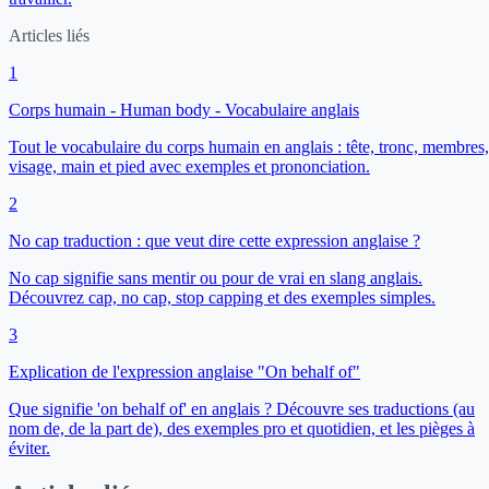
Articles liés
1
Corps humain - Human body - Vocabulaire anglais
Tout le vocabulaire du corps humain en anglais : tête, tronc, membres,
visage, main et pied avec exemples et prononciation.
2
No cap traduction : que veut dire cette expression anglaise ?
No cap signifie sans mentir ou pour de vrai en slang anglais.
Découvrez cap, no cap, stop capping et des exemples simples.
3
Explication de l'expression anglaise "On behalf of"
Que signifie 'on behalf of' en anglais ? Découvre ses traductions (au
nom de, de la part de), des exemples pro et quotidien, et les pièges à
éviter.