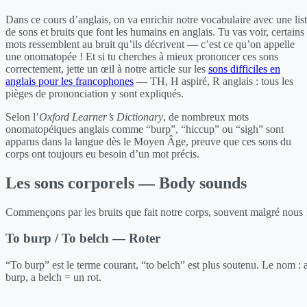
Dans ce cours d’anglais, on va enrichir notre vocabulaire avec une lis
de sons et bruits que font les humains en anglais. Tu vas voir, certains
mots ressemblent au bruit qu’ils décrivent — c’est ce qu’on appelle
une onomatopée ! Et si tu cherches à mieux prononcer ces sons
correctement, jette un œil à notre article sur les
sons difficiles en
anglais pour les francophones
— TH, H aspiré, R anglais : tous les
pièges de prononciation y sont expliqués.
Selon l’
Oxford Learner’s Dictionary
, de nombreux mots
onomatopéiques anglais comme “burp”, “hiccup” ou “sigh” sont
apparus dans la langue dès le Moyen Âge, preuve que ces sons du
corps ont toujours eu besoin d’un mot précis.
Les sons corporels — Body sounds
Commençons par les bruits que fait notre corps, souvent malgré nous 
To burp / To belch — Roter
“To burp” est le terme courant, “to belch” est plus soutenu. Le nom : 
burp, a belch = un rot.