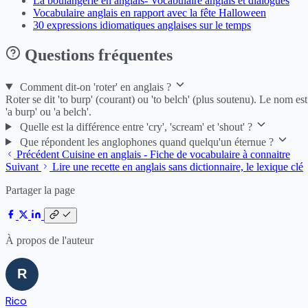
La boulangerie en anglais- Vocabulaire anglais et dialogues
Vocabulaire anglais en rapport avec la fête Halloween
30 expressions idiomatiques anglaises sur le temps
Questions fréquentes
Comment dit-on 'roter' en anglais ?
Roter se dit 'to burp' (courant) ou 'to belch' (plus soutenu). Le nom est
'a burp' ou 'a belch'.
Quelle est la différence entre 'cry', 'scream' et 'shout' ?
Que répondent les anglophones quand quelqu'un éternue ?
Précédent
Cuisine en anglais - Fiche de vocabulaire à connaitre
Suivant
Lire une recette en anglais sans dictionnaire, le lexique clé
Partager la page
À propos de l'auteur
Rico