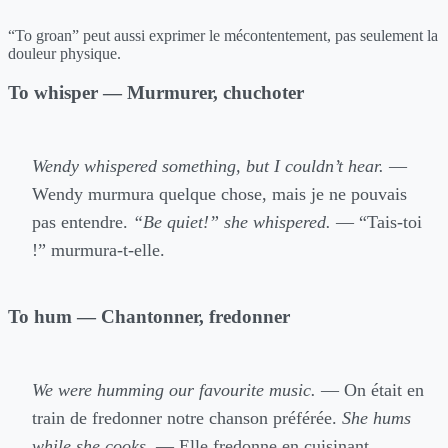
“To groan” peut aussi exprimer le mécontentement, pas seulement la
douleur physique.
To whisper — Murmurer, chuchoter
Wendy whispered something, but I couldn’t hear.
—
Wendy murmura quelque chose, mais je ne pouvais
pas entendre.
“Be quiet!” she whispered.
— “Tais-toi
!” murmura-t-elle.
To hum — Chantonner, fredonner
We were humming our favourite music.
— On était en
train de fredonner notre chanson préférée.
She hums
while she cooks.
— Elle fredonne en cuisinant.