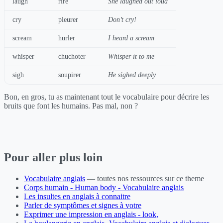
laugh
rire
She laughed out loud
cry
pleurer
Don’t cry!
scream
hurler
I heard a scream
whisper
chuchoter
Whisper it to me
sigh
soupirer
He sighed deeply
Bon, en gros, tu as maintenant tout le vocabulaire pour décrire les
bruits que font les humains. Pas mal, non ?
Pour aller plus loin
Vocabulaire anglais
— toutes nos ressources sur ce theme
Corps humain - Human body - Vocabulaire anglais
Les insultes en anglais à connaitre
Parler de symptômes et signes à votre
Exprimer une impression en anglais - look,