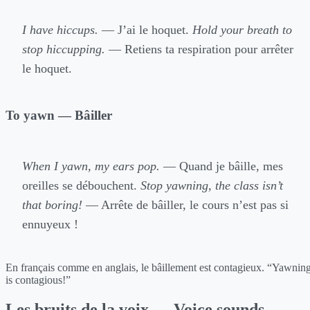
I have hiccups.
— J’ai le hoquet.
Hold your breath to
stop hiccupping.
— Retiens ta respiration pour arrêter
le hoquet.
To yawn — Bâiller
When I yawn, my ears pop.
— Quand je bâille, mes
oreilles se débouchent.
Stop yawning, the class isn’t
that boring!
— Arrête de bâiller, le cours n’est pas si
ennuyeux !
En français comme en anglais, le bâillement est contagieux. “Yawnin
is contagious!”
Les bruits de la voix — Voice sounds