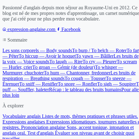
Passionné d'anglais depuis mon séjour au Royaume-Uni en 2012. Ce
blog est né de mes propres notes d'apprentissage, un carnet numériqu
que j'ai créé pour ne plus perdre mon vocabulaire.
expression-anglaise.com
Facebook
Sommaire
Les sons corporels — Body sounds
To burp / To belch — Roter
To far
— Péter
To hiccup — Avoir le hoquet
To yawn — Bâiller
Les bruits de
la voix — Voice sounds
To laugh — Rire
To cry — Pleurer
To scream
— Hurler, crier
To groan — Gémir (de douleur)
To whisper —
Murmurer, chuchoter
To hum — Chantonner, fredonner
Les bruits de
respiration — Breathing sounds
To cough — Tousser
To sneeze —
Éternuer
To sniff — Renifler
To snore — Ronfler
To sigh — Soupirer
T
puff — Souffler, haleter
Récap : le tableau des bruits humains
Pour alle
plus loin
À explorer
Vocabulaire anglais
Listes de mots, thèmes pratiques et phrases utiles.
Expressions anglaises
Expressions idiomatiques, tournures naturelles 
registres.
Prononciation anglaise
Sons, accent tonique, intonation et
anglais oral.
Test d'anglais
Évaluer son niveau avant de choisir quoi
travailler.