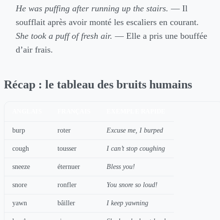
He was puffing after running up the stairs.
— Il
soufflait après avoir monté les escaliers en courant.
She took a puff of fresh air.
— Elle a pris une bouffée
d’air frais.
Récap : le tableau des bruits humains
ANGLAIS
FRANÇAIS
EXEMPLE RAPIDE
burp
roter
Excuse me, I burped
cough
tousser
I can’t stop coughing
sneeze
éternuer
Bless you!
snore
ronfler
You snore so loud!
yawn
bâiller
I keep yawning