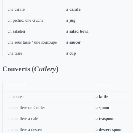
une carafe
a carafe
un pichet, une cruche
a jug
un saladier
a salad bowl
une sous tasse / une soucoupe
a saucer
une tasse
a cup
Couverts (
Cutlery
)
FRANÇAIS
ANGLAIS
un couteau
a knife
une cuillère ou Cuiller
a spoon
une cuillère à café
a teaspoon
une cuillère à dessert
a dessert spoon