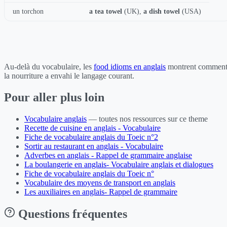
un torchon
a tea towel
(UK),
a dish towel
(USA)
Au-delà du vocabulaire, les
food idioms en anglais
montrent commen
la nourriture a envahi le langage courant.
Pour aller plus loin
Vocabulaire anglais
— toutes nos ressources sur ce theme
Recette de cuisine en anglais - Vocabulaire
Fiche de vocabulaire anglais du Toeic n°2
Sortir au restaurant en anglais - Vocabulaire
Adverbes en anglais - Rappel de grammaire anglaise
La boulangerie en anglais- Vocabulaire anglais et dialogues
Fiche de vocabulaire anglais du Toeic n°
Vocabulaire des moyens de transport en anglais
Les auxiliaires en anglais- Rappel de grammaire
Questions fréquentes