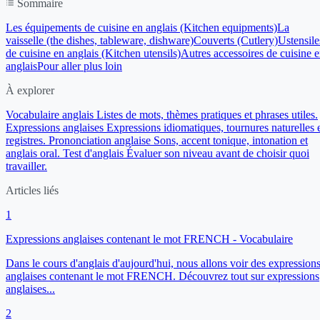
Sommaire
Les équipements de cuisine en anglais (Kitchen equipments)
La
vaisselle (the dishes, tableware, dishware)
Couverts (Cutlery)
Ustensile
de cuisine en anglais (Kitchen utensils)
Autres accessoires de cuisine 
anglais
Pour aller plus loin
À explorer
Vocabulaire anglais
Listes de mots, thèmes pratiques et phrases utiles.
Expressions anglaises
Expressions idiomatiques, tournures naturelles 
registres.
Prononciation anglaise
Sons, accent tonique, intonation et
anglais oral.
Test d'anglais
Évaluer son niveau avant de choisir quoi
travailler.
Articles liés
1
Expressions anglaises contenant le mot FRENCH - Vocabulaire
Dans le cours d'anglais d'aujourd'hui, nous allons voir des expression
anglaises contenant le mot FRENCH. Découvrez tout sur expressions
anglaises...
2