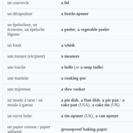
un couvercle
a lid
un décapsuleur
a bottle-opener
un épelucheur, un
économe, un épeluche
a peeler
,
a vegetable peeler
légume
un fouet
a whisk
une mesure (récipient)
a measure
une louche
a ladle
(or
a soup ladle
)
une marmite
a cooking-pot
une mijoteuse
a slow cooker
un moule à tarte / un
a pie dish
,
a flan dish
,
a pie pan
/
a
moule à gateau
cake pan
(USA),
a cake tin
(UK)
un ouvre boîte
a tin-opener
(UK),
a can opener
un papier cuisson / papier
greaseproof baking paper
sulfurisé