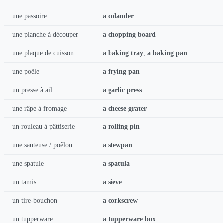
une passoire
a colander
une planche à découper
a chopping board
une plaque de cuisson
a baking tray
,
a baking pan
une poêle
a frying pan
un presse à ail
a garlic press
une râpe à fromage
a cheese grater
un rouleau à pâttiserie
a rolling pin
une sauteuse / poêlon
a stewpan
une spatule
a spatula
un tamis
a sieve
un tire-bouchon
a corkscrew
un tupperware
a tupperware box