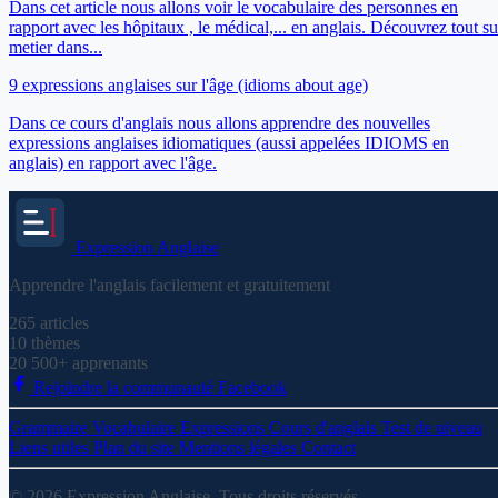
Dans cet article nous allons voir le vocabulaire des personnes en
rapport avec les hôpitaux , le médical,... en anglais. Découvrez tout su
metier dans...
9 expressions anglaises sur l'âge (idioms about age)
Dans ce cours d'anglais nous allons apprendre des nouvelles
expressions anglaises idiomatiques (aussi appelées IDIOMS en
anglais) en rapport avec l'âge.
Expression
Anglaise
Apprendre l'anglais facilement et gratuitement
265
articles
10
thèmes
20 500+
apprenants
Rejoindre la communauté Facebook
Grammaire
Vocabulaire
Expressions
Cours d'anglais
Test de niveau
Liens utiles
Plan du site
Mentions légales
Contact
© 2026 Expression Anglaise. Tous droits réservés.