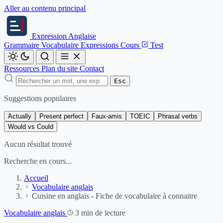
Aller au contenu principal
Expression
Anglaise
Grammaire
Vocabulaire
Expressions
Cours
Test
Ressources
Plan du site
Contact
Esc
Suggestions populaires
Actually
Present perfect
Faux-amis
TOEIC
Phrasal verbs
Would vs Could
Aucun résultat trouvé
Recherche en cours...
Accueil
Vocabulaire anglais
Cuisine en anglais - Fiche de vocabulaire à connaitre
Vocabulaire anglais
3 min de lecture