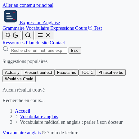
Aller au contenu principal
Expression
Anglaise
Grammaire
Vocabulaire
Expressions
Cours
Test
Ressources
Plan du site
Contact
Esc
Suggestions populaires
Actually
Present perfect
Faux-amis
TOEIC
Phrasal verbs
Would vs Could
Aucun résultat trouvé
Recherche en cours...
Accueil
Vocabulaire anglais
Vocabulaire médical en anglais : parler à son docteur
Vocabulaire anglais
7 min de lecture