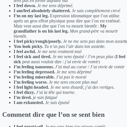
sens pas en forme aujourd’hui
I feel down.
Je me sens déprimé.
I am/feel absolutely shattered.
Je suis complètement crevé
I’m on my last leg.
Expression idiomatique que l’on utilise
après un gros effort physique pour dire que l’on est exténué.
Mais veut aussi dire que l’on va mourir bientôt :
My
grandfather is on his last leg.
Mon grand-père va mourir
bientôt.
I feel picky/rough/poorly.
Je ne me sens pas dans mon assiett
You look picky.
Tu n’as pas l’air dans ton assiette.
I feel awful.
Je me sens vraiment mal
I feel sick and tired.
Je me sens épuisé / J’en peux plus
(
I feel
sick
peut aussi vouloir dire :
j’ai envie de vomir
)
I’m feeling nauseous.
J’ai mal au coeur / J’ai envie de vomir
I’m feeling depressed.
Je me sens déprimé
I’m feeling miserable.
J’ai pas le moral
I’m feeling worse.
Je me sens encore plus mal
I feel light-headed.
Je me sens étourdi, j’ai des vertiges.
I feel dizzy.
J’ai la tête qui tourne.
I’m tired.
je suis fatigué
I am exhausted.
Je suis épuisé
Comment dire que l’on se sent bien
I feel great/well.
Je me sens bien (au niveau santé)