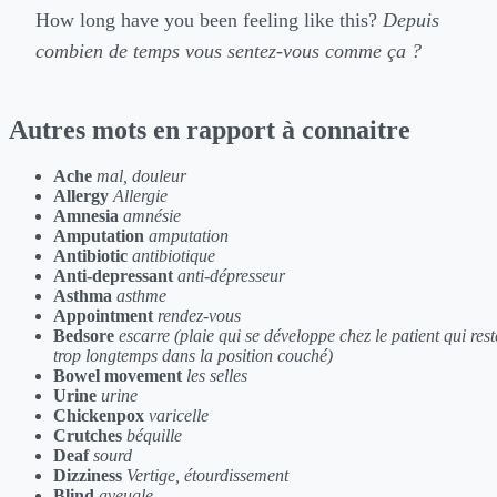
How long have you been feeling like this?
Depuis
combien de temps vous sentez-vous comme ça ?
Autres mots en rapport à connaitre
Ache
mal, douleur
Allergy
Allergie
Amnesia
amnésie
Amputation
amputation
Antibiotic
antibiotique
Anti-depressant
anti-dépresseur
Asthma
asthme
Appointment
rendez-vous
Bedsore
escarre (plaie qui se développe chez le patient qui rest
trop longtemps dans la position couché)
Bowel movement
les selles
Urine
urine
Chickenpox
varicelle
Crutches
béquille
Deaf
sourd
Dizziness
Vertige, étourdissement
Blind
aveugle