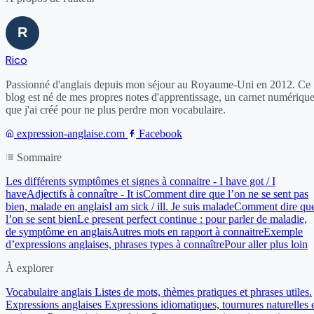
Rico
Passionné d'anglais depuis mon séjour au Royaume-Uni en 2012. Ce
blog est né de mes propres notes d'apprentissage, un carnet numériqu
que j'ai créé pour ne plus perdre mon vocabulaire.
expression-anglaise.com
Facebook
Sommaire
Les différents symptômes et signes à connaitre - I have got / I
have
Adjectifs à connaître - It is
Comment dire que l’on ne se sent pas
bien, malade en anglais
I am sick / ill. Je suis malade
Comment dire qu
l’on se sent bien
Le present perfect continue : pour parler de maladie,
de symptôme en anglais
Autres mots en rapport à connaitre
Exemple
d’expressions anglaises, phrases types à connaître
Pour aller plus loin
À explorer
Vocabulaire anglais
Listes de mots, thèmes pratiques et phrases utiles.
Expressions anglaises
Expressions idiomatiques, tournures naturelles 