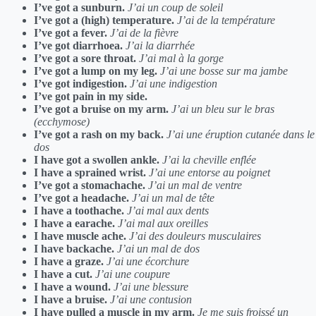
I’ve got a sunburn.
J’ai un coup de soleil
I’ve got a (high) temperature.
J’ai de la température
I’ve got a fever.
J’ai de la fièvre
I’ve got diarrhoea.
J’ai la diarrhée
I’ve got a sore throat.
J’ai mal à la gorge
I’ve got a lump on my leg.
J’ai une bosse sur ma jambe
I’ve got indigestion.
J’ai une indigestion
I’ve got pain in my side.
I’ve got a bruise on my arm.
J’ai un bleu sur le bras
(ecchymose)
I’ve got a rash on my back.
J’ai une éruption cutanée dans le
dos
I have got a swollen ankle.
J’ai la cheville enflée
I have a sprained wrist.
J’ai une entorse au poignet
I’ve got a stomachache.
J’ai un mal de ventre
I’ve got a headache.
J’ai un mal de tête
I have a toothache.
J’ai mal aux dents
I have a earache.
J’ai mal aux oreilles
I have muscle ache.
J’ai des douleurs musculaires
I have backache.
J’ai un mal de dos
I have a graze.
J’ai une écorchure
I have a cut.
J’ai une coupure
I have a wound.
J’ai une blessure
I have a bruise.
J’ai une contusion
I have pulled a muscle in my arm.
Je me suis froissé un