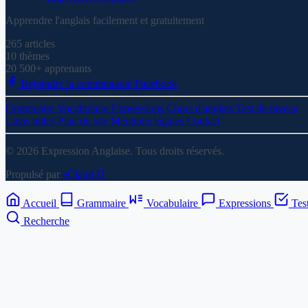
Apprendre l'anglais facilement et gratuitement
265
articles
10
thèmes
20 500+
apprenants
Rejoindre la communauté Facebook
Grammaire
Vocabulaire
Expressions
Cours d'anglais
Test de niveau
Liens utiles
Plan du site
Mentions légales
Contact
© 2026 Expression Anglaise. Tous droits réservés.
Propulsé par
eClaud IT
Accueil
Grammaire
Vocabulaire
Expressions
Tes
Recherche