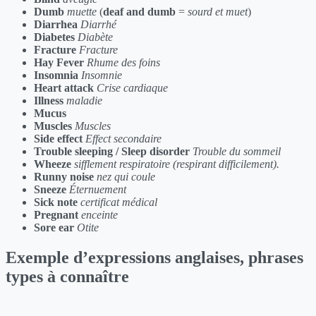
Dumb
muette
(
deaf and dumb
=
sourd et muet
)
Diarrhea
Diarrhé
Diabetes
Diabète
Fracture
Fracture
Hay Fever
Rhume des foins
Insomnia
Insomnie
Heart attack
Crise cardiaque
Illness
maladie
Mucus
Muscles
Muscles
Side effect
Effect secondaire
Trouble sleeping / Sleep disorder
Trouble du sommeil
Wheeze
sifflement respiratoire (respirant difficilement).
Runny noise
nez qui coule
Sneeze
Éternuement
Sick note
certificat médical
Pregnant
enceinte
Sore ear
Otite
Exemple d’expressions anglaises, phrases
types à connaître