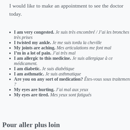
I would like to make an appointment to see the doctor
today.
I am very congested.
Je suis très encombré / J’ai les bronches
très prises
I twisted my ankle.
Je me suis tordu la cheville
My joints are aching.
Mes articulations me font mal
I’m in a lot of pain.
J’ai très mal
I am allergic to this medicine.
Je suis allergique à ce
médicament.
I am diabetic.
Je suis diabétique
I am asthmatic.
Je suis asthmatique
Are you on any sort of medication?
Êtes-vous sous traitemen
?
My eyes are hurting.
J’ai mal aux yeux
My eyes are tired.
Mes yeux sont fatigués
Pour aller plus loin