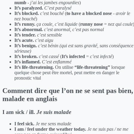
numb
-
j’ai les jambes engourdies
)
It’s paralyzed.
C’est paralysé
It’s blocked.
c’est bouché
(
to have a blocked nose
-
avoir le
nez bouché
)
It’s runny.
ça coule, c’est liquide
(
runny nose
=
nez qui coule
It’s abnormal.
c’est anormal, c’est pas normal
It’s tender.
c’est sensible
It’s acute.
c’est aigu
It’s benign.
c’est bénin (qui est sans gravité, sans conséquence
sérieuse)
It’s broken.
c’est cassé
(
It’s infected
=
c’est infecté
)
It’s inflamed.
C’est enflammé
It’s life-threatening.
On utilise
“life-threatening”
lorsque
quelque chose peut être mortel, peut mettre en danger le
pronostic vital
Comment dire que l’on ne se sent pas bien,
malade en anglais
I am sick / ill.
Je suis malade
I feel sick.
Je me sens malade
I am / feel under the weather today.
Je ne suis pas / ne me