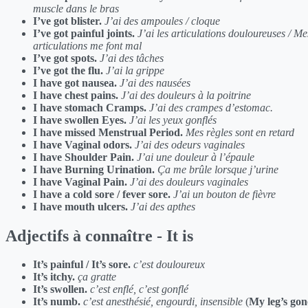
muscle dans le bras
I’ve got blister.
J’ai des ampoules / cloque
I’ve got painful joints.
J’ai les articulations douloureuses / Me
articulations me font mal
I’ve got spots.
J’ai des tâches
I’ve got the flu.
J’ai la grippe
I have got nausea.
J’ai des nausées
I have chest pains.
J’ai des douleurs à la poitrine
I have stomach Cramps.
J’ai des crampes d’estomac.
I have swollen Eyes.
J’ai les yeux gonflés
I have missed Menstrual Period.
Mes règles sont en retard
I have Vaginal odors.
J’ai des odeurs vaginales
I have Shoulder Pain.
J’ai une douleur à l’épaule
I have Burning Urination.
Ça me brûle lorsque j’urine
I have Vaginal Pain.
J’ai des douleurs vaginales
I have a cold sore / fever sore.
J’ai un bouton de fièvre
I have mouth ulcers.
J’ai des apthes
Adjectifs à connaître - It is
It’s painful / It’s sore.
c’est douloureux
It’s itchy.
ça gratte
It’s swollen.
c’est enflé, c’est gonflé
It’s numb.
c’est anesthésié, engourdi, insensible
(
My leg’s gon