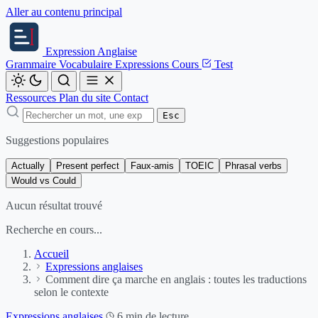
Aller au contenu principal
Expression
Anglaise
Grammaire
Vocabulaire
Expressions
Cours
Test
Ressources
Plan du site
Contact
Esc
Suggestions populaires
Actually
Present perfect
Faux-amis
TOEIC
Phrasal verbs
Would vs Could
Aucun résultat trouvé
Recherche en cours...
Accueil
Expressions anglaises
Comment dire ça marche en anglais : toutes les traductions
selon le contexte
Expressions anglaises
6 min de lecture