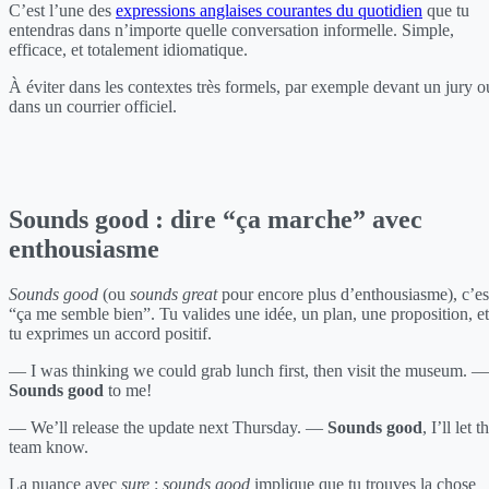
C’est l’une des
expressions anglaises courantes du quotidien
que tu
entendras dans n’importe quelle conversation informelle. Simple,
efficace, et totalement idiomatique.
À éviter dans les contextes très formels, par exemple devant un jury o
dans un courrier officiel.
Sounds good : dire “ça marche” avec
enthousiasme
Sounds good
(ou
sounds great
pour encore plus d’enthousiasme), c’es
“ça me semble bien”. Tu valides une idée, un plan, une proposition, et
tu exprimes un accord positif.
— I was thinking we could grab lunch first, then visit the museum. —
Sounds good
to me!
— We’ll release the update next Thursday. —
Sounds good
, I’ll let t
team know.
La nuance avec
sure
:
sounds good
implique que tu trouves la chose