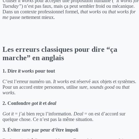
Utiliser
it works
pour accepter une proposition humaine (
“It works for
Tuesday”
) n’est pas faux, mais ça peut sembler froid ou mécanique.
Dans un contexte professionnel formel,
that works
ou
that works for
me
passe nettement mieux.
Les erreurs classiques pour dire “ça
marche” en anglais
1. Dire
it works
pour tout
C’est l’erreur numéro un.
It works
est réservé aux objets et systèmes.
Pour un accord entre personnes, utilise
sure
,
sounds good
ou
that
works
.
2. Confondre
got it
et
deal
Got it
= j’ai bien reçu l’information.
Deal
= on est d’accord sur
quelque chose. Ce n’est pas la même situation.
3. Éviter
sure
par peur d’être impoli