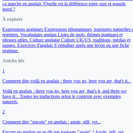
ça marche en anglais ?
Quelle est la différence entre sure et sounds
good ?
À explorer
Expressions anglaises
Expressions idiomatiques, tournures naturelles 
registres.
Vocabulaire anglais
Listes de mots, thèmes pratiques et
phrases utiles.
Culture anglaise
Culture UK/US, traditions, médias et
usages.
Exercices d'anglais
S’entraîner après une leçon ou une fiche
pratique.
Articles liés
1
Comment dire voilà en anglais : there you go, here you are, that's it...
Voilà en anglais : there you go, here you are, that's it, and there we
have it... Toutes les traductions selon le contexte avec exemples
naturels.
2
Comment dire "encore" en anglais : again, still, yet...
Encore en anglais ne se dit pas toujours "again" ! Again, still, yet,