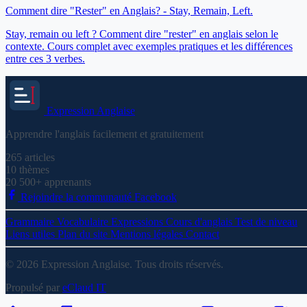
Comment dire "Rester" en Anglais? - Stay, Remain, Left.
Stay, remain ou left ? Comment dire "rester" en anglais selon le
contexte. Cours complet avec exemples pratiques et les différences
entre ces 3 verbes.
Expression
Anglaise
Apprendre l'anglais facilement et gratuitement
265
articles
10
thèmes
20 500+
apprenants
Rejoindre la communauté Facebook
Grammaire
Vocabulaire
Expressions
Cours d'anglais
Test de niveau
Liens utiles
Plan du site
Mentions légales
Contact
© 2026 Expression Anglaise. Tous droits réservés.
Propulsé par
eClaud IT