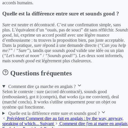
accords humains.
Quelle est la différence entre sure et sounds good ?
Sure
est neutre et décontracté. C’est une confirmation simple, sans
plus. L’équivalent d’un “ouais, pas de souci” dit sans réfléchir.
Sound
good
, lui, exprime un accord positif avec une légère nuance
d’enthousiasme : tu trouves la proposition bien, pas juste acceptable.
Dans la pratique,
sure
répond à une demande directe (
“Can you help
me?”
/
“Sure”
), tandis que
sounds good
valide une idée ou un plan
(
“Let’s meet at noon”
/
“Sounds good!”
). Les deux sont informels,
mais
sounds good
est légèrement plus chaleureux.
Questions fréquentes
Comment dire ça marche en anglais ?
Selon le contexte : sure (accord décontracté), sounds good
(enthousiaste), got it (compris), that works (ça me convient), deal
(marché conclu). It works s'utilise uniquement pour un objet ou
système qui fonctionne.
Quelle est la différence entre sure et sounds good ?
Précédent
Comment dire au fait en anglais : by the way, anyway,
speaking of which...
Suivant
Comment dire j'en ai marre en anglais 