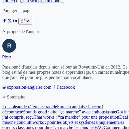
I'm fed up, I'm sick of, I'm done...
Partager la page
À propos de l'auteur
Rico
Passionné d'anglais depuis mon séjour au Royaume-Uni en 2012. Ce
blog est né de mes propres notes d'apprentissage, un carnet numériqu
que j'ai créé pour ne plus perdre mon vocabulaire.
expression-anglaise.com
Facebook
Sommaire
Le tableau de référence rapide
Sure en anglais : l’accord
décontracté
Sounds good : dire “ça marche” avec enthousiasme
Got it :
j’ai compris, reçu
That works : “ça marche” pour une proposition
Deal 
marché conclu
It works : pour les objets et systèmes uniquement
Les
erreurs classiques pour dire “ça marche” en anglais
FAQ
Comment dir