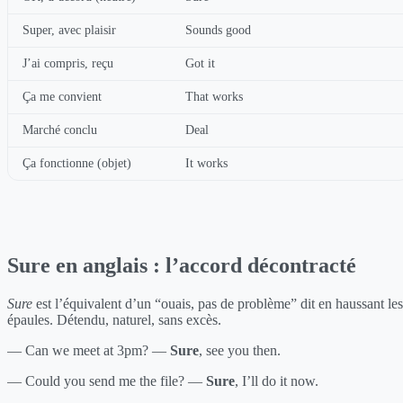
Super, avec plaisir
Sounds good
J’ai compris, reçu
Got it
Ça me convient
That works
Marché conclu
Deal
Ça fonctionne (objet)
It works
Sure en anglais : l’accord décontracté
Sure
est l’équivalent d’un “ouais, pas de problème” dit en haussant les
épaules. Détendu, naturel, sans excès.
— Can we meet at 3pm? —
Sure
, see you then.
— Could you send me the file? —
Sure
, I’ll do it now.