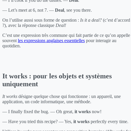
— I’ll cook if you do the dishes. —
Deal
.
— Let’s meet at 6, not 7. —
Deal
, see you there.
On l’utilise aussi sous forme de question :
Is it a deal?
(c’est d’accord
?), avec la réponse classique
Deal!
C’est une expression très commune qui fait partie de ce qu’on appelle
souvent
les expressions anglaises essentielles
pour interagir au
quotidien.
It works : pour les objets et systèmes
uniquement
It works
désigne quelque chose qui fonctionne : un appareil, une
application, un code informatique, une méthode.
— I finally fixed the bug. — Oh great,
it works
now!
— Have you tried this recipe? — Yes,
it works
perfectly every time.