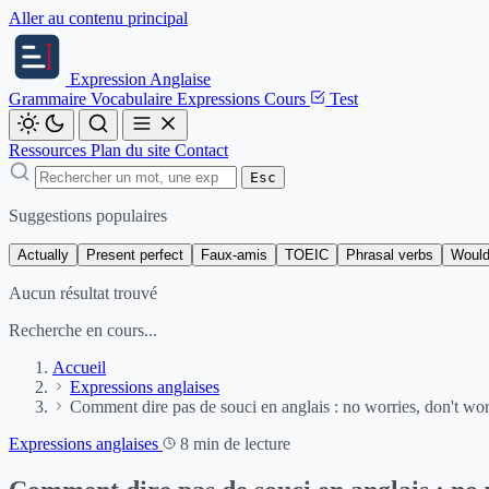
Aller au contenu principal
Expression
Anglaise
Grammaire
Vocabulaire
Expressions
Cours
Test
Ressources
Plan du site
Contact
Esc
Suggestions populaires
Actually
Present perfect
Faux-amis
TOEIC
Phrasal verbs
Would
Aucun résultat trouvé
Recherche en cours...
Accueil
Expressions anglaises
Comment dire pas de souci en anglais : no worries, don't worry,
Expressions anglaises
8 min de lecture