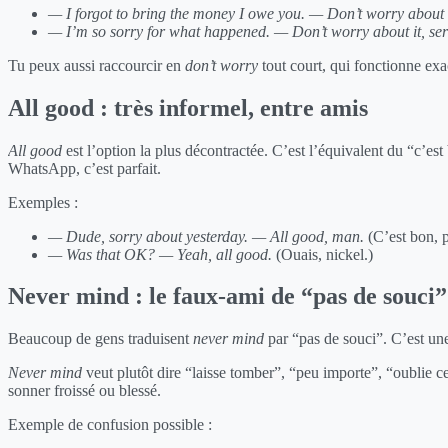
— I forgot to bring the money I owe you.
— Don’t worry about it
— I’m so sorry for what happened.
— Don’t worry about it, ser
Tu peux aussi raccourcir en
don’t worry
tout court, qui fonctionne exa
All good : très informel, entre amis
All good
est l’option la plus décontractée. C’est l’équivalent du “c’es
WhatsApp, c’est parfait.
Exemples :
— Dude, sorry about yesterday.
— All good, man.
(C’est bon, 
— Was that OK?
— Yeah, all good.
(Ouais, nickel.)
Never mind : le faux-ami de “pas de souci”
Beaucoup de gens traduisent
never mind
par “pas de souci”. C’est une
Never mind
veut plutôt dire “laisse tomber”, “peu importe”, “oublie c
sonner froissé ou blessé.
Exemple de confusion possible :