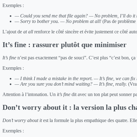
Exemples :
— Could you send me that file again?
— No problem, I’ll do it
— Sorry to bother you.
— No problem at all!
(Pas de problème d
L’ajout de
at all
renforce le côté sincère et évite justement ce côté aut
It’s fine : rassurer plutôt que minimiser
It’s fine
n’est pas exactement “pas de souci”. C’est plus “c’est bon, ça 
Exemples :
— I think I made a mistake in the report.
— It’s fine, we can fix i
— Are you sure you don’t mind waiting?
— It’s fine, really.
(Vrai
Attention à l’intonation. Un
it’s fine
dit avec un ton plat peut sonner pa
Don’t worry about it : la version la plus c
Don’t worry about it
est la formule la plus empathique des quatre. Elle
Exemples :