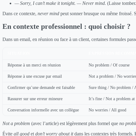
— Sorry, I can’t make it tonight.
— Never mind.
(Laisse tomber.
Dans ce contexte,
never mind
peut sonner brusque ou même froissé. Si
En contexte professionnel : quoi choisir ?
Dans un email, en réunion ou face à un client, certaines formules pas
SITUATION
EXPRESSION RECOMM
Réponse à un merci en réunion
No problem / Of course
Réponse à une excuse par email
Not a problem / No worries 
Confirmer qu’une demande est faisable
Sure thing / No problem / 
Rassurer sur une erreur mineure
It’s fine / Not a problem at 
Conversation informelle avec un collègue
No worries / All good
Not a problem
(avec l’article) est légèrement plus formel que
no prob
Évite
all good
et
don’t worry about it
dans les contextes très formels. P