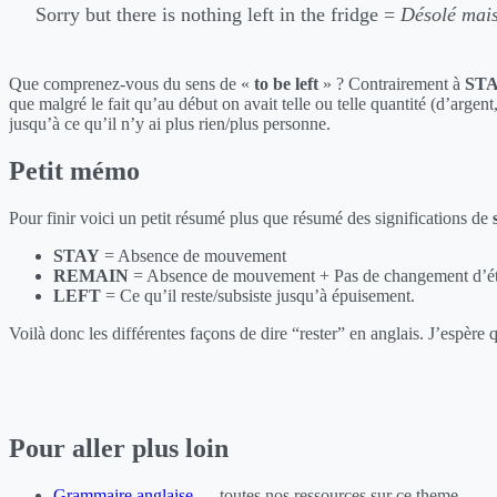
Sorry but there is nothing left in the fridge =
Désolé mais 
Que comprenez-vous du sens de «
to be left
» ? Contrairement à
ST
que malgré le fait qu’au début on avait telle ou telle quantité (d’argent
jusqu’à ce qu’il n’y ai plus rien/plus personne.
Petit mémo
Pour finir voici un petit résumé plus que résumé des significations de
STAY
= Absence de mouvement
REMAIN
= Absence de mouvement + Pas de changement d’éta
LEFT
= Ce qu’il reste/subsiste jusqu’à épuisement.
Voilà donc les différentes façons de dire “rester” en anglais. J’esp
Pour aller plus loin
Grammaire anglaise
— toutes nos ressources sur ce theme