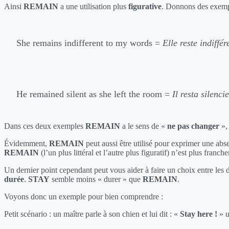
Ainsi
REMAIN
a une utilisation plus
figurative
. Donnons des exemp
She remains indifferent to my words =
Elle reste indiffé
He remained silent as she left the room =
Il resta silenci
Dans ces deux exemples
REMAIN
a le sens de «
ne pas changer
»,
Évidemment,
REMAIN
peut aussi être utilisé pour exprimer une 
REMAIN
(l’un plus littéral et l’autre plus figuratif) n’est plus franch
Un dernier point cependant peut vous aider à faire un choix entre les de
durée
.
STAY
semble moins « durer » que
REMAIN
.
Voyons donc un exemple pour bien comprendre :
Petit scénario : un maître parle à son chien et lui dit : «
Stay here !
» u