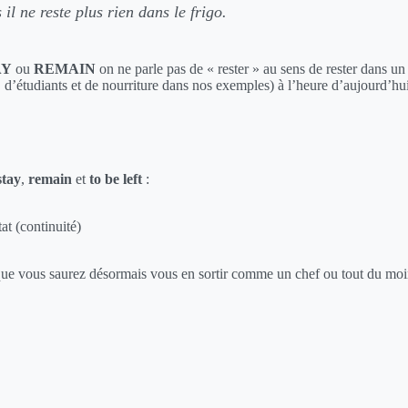
il ne reste plus rien dans le frigo.
AY
ou
REMAIN
on ne parle pas de « rester » au sens de rester dans u
, d’étudiants et de nourriture dans nos exemples) à l’heure d’aujourd’hui 
stay
,
remain
et
to be left
:
t (continuité)
ère que vous saurez désormais vous en sortir comme un chef ou tout du 