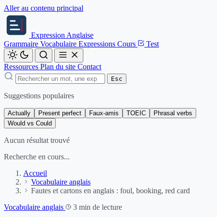
Aller au contenu principal
Expression
Anglaise
Grammaire
Vocabulaire
Expressions
Cours
Test
Ressources
Plan du site
Contact
Esc
Suggestions populaires
Actually
Present perfect
Faux-amis
TOEIC
Phrasal verbs
Would vs Could
Aucun résultat trouvé
Recherche en cours...
Accueil
Vocabulaire anglais
Fautes et cartons en anglais : foul, booking, red card
Vocabulaire anglais
3 min de lecture