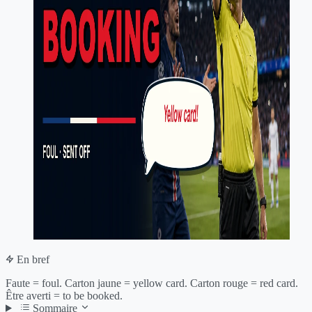
En bref
Faute = foul. Carton jaune = yellow card. Carton rouge = red card.
Être averti = to be booked.
Sommaire