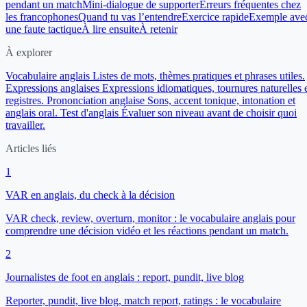
pendant un match
Mini-dialogue de supporter
Erreurs fréquentes chez
les francophones
Quand tu vas l’entendre
Exercice rapide
Exemple ave
une faute tactique
À lire ensuite
À retenir
À explorer
Vocabulaire anglais
Listes de mots, thèmes pratiques et phrases utiles.
Expressions anglaises
Expressions idiomatiques, tournures naturelles 
registres.
Prononciation anglaise
Sons, accent tonique, intonation et
anglais oral.
Test d'anglais
Évaluer son niveau avant de choisir quoi
travailler.
Articles liés
1
VAR en anglais, du check à la décision
VAR check, review, overturn, monitor : le vocabulaire anglais pour
comprendre une décision vidéo et les réactions pendant un match.
2
Journalistes de foot en anglais : report, pundit, live blog
Reporter, pundit, live blog, match report, ratings : le vocabulaire