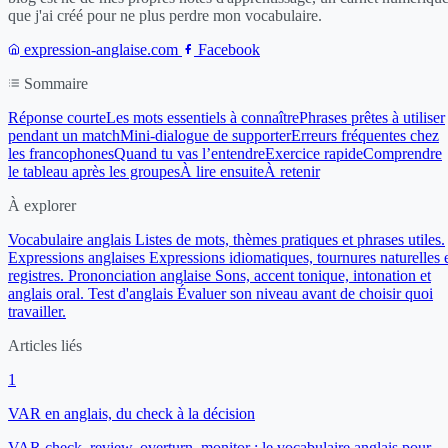
que j'ai créé pour ne plus perdre mon vocabulaire.
expression-anglaise.com
Facebook
Sommaire
Réponse courte
Les mots essentiels à connaître
Phrases prêtes à utiliser
pendant un match
Mini-dialogue de supporter
Erreurs fréquentes chez
les francophones
Quand tu vas l’entendre
Exercice rapide
Comprendre
le tableau après les groupes
À lire ensuite
À retenir
À explorer
Vocabulaire anglais
Listes de mots, thèmes pratiques et phrases utiles.
Expressions anglaises
Expressions idiomatiques, tournures naturelles 
registres.
Prononciation anglaise
Sons, accent tonique, intonation et
anglais oral.
Test d'anglais
Évaluer son niveau avant de choisir quoi
travailler.
Articles liés
1
VAR en anglais, du check à la décision
VAR check, review, overturn, monitor : le vocabulaire anglais pour