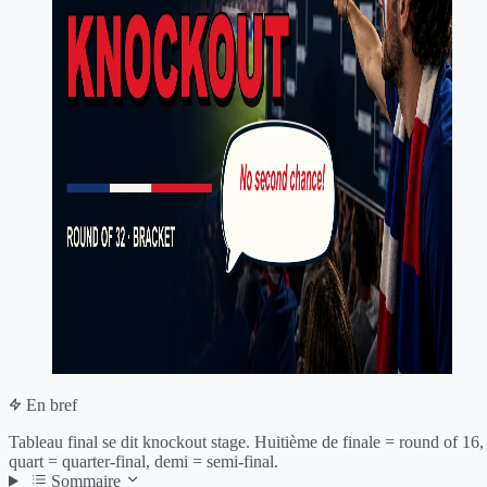
En bref
Tableau final se dit knockout stage. Huitième de finale = round of 16,
quart = quarter-final, demi = semi-final.
Sommaire