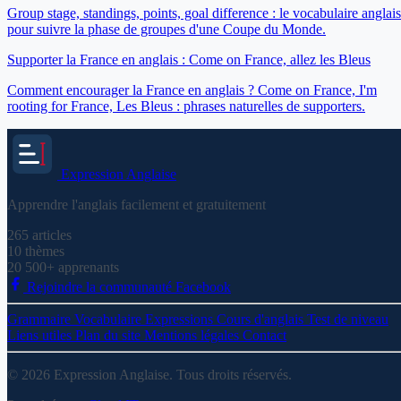
Group stage, standings, points, goal difference : le vocabulaire anglais
pour suivre la phase de groupes d'une Coupe du Monde.
Supporter la France en anglais : Come on France, allez les Bleus
Comment encourager la France en anglais ? Come on France, I'm
rooting for France, Les Bleus : phrases naturelles de supporters.
Expression
Anglaise
Apprendre l'anglais facilement et gratuitement
265
articles
10
thèmes
20 500+
apprenants
Rejoindre la communauté Facebook
Grammaire
Vocabulaire
Expressions
Cours d'anglais
Test de niveau
Liens utiles
Plan du site
Mentions légales
Contact
© 2026 Expression Anglaise. Tous droits réservés.