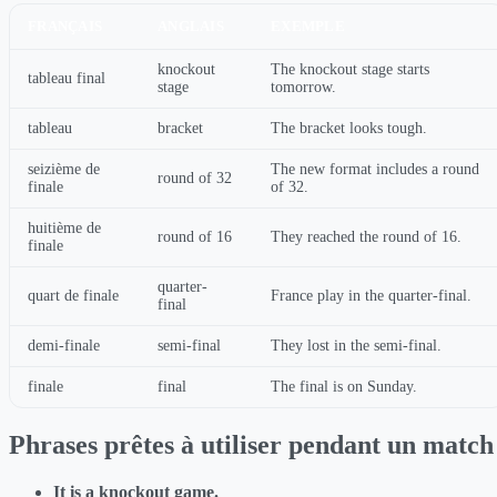
FRANÇAIS
ANGLAIS
EXEMPLE
knockout
The knockout stage starts
tableau final
stage
tomorrow.
tableau
bracket
The bracket looks tough.
seizième de
The new format includes a round
round of 32
finale
of 32.
huitième de
round of 16
They reached the round of 16.
finale
quarter-
quart de finale
France play in the quarter-final.
final
demi-finale
semi-final
They lost in the semi-final.
finale
final
The final is on Sunday.
Phrases prêtes à utiliser pendant un match
It is a knockout game.