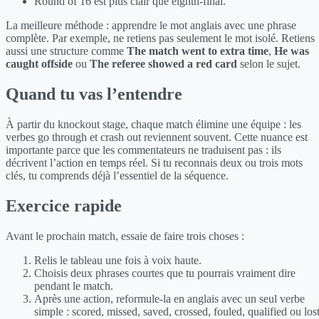
Round of 16 est plus clair que eighth-final.
La meilleure méthode : apprendre le mot anglais avec une phrase
complète. Par exemple, ne retiens pas seulement le mot isolé. Retiens
aussi une structure comme
The match went to extra time
,
He was
caught offside
ou
The referee showed a red card
selon le sujet.
Quand tu vas l’entendre
À partir du knockout stage, chaque match élimine une équipe : les
verbes go through et crash out reviennent souvent. Cette nuance est
importante parce que les commentateurs ne traduisent pas : ils
décrivent l’action en temps réel. Si tu reconnais deux ou trois mots
clés, tu comprends déjà l’essentiel de la séquence.
Exercice rapide
Avant le prochain match, essaie de faire trois choses :
Relis le tableau une fois à voix haute.
Choisis deux phrases courtes que tu pourrais vraiment dire
pendant le match.
Après une action, reformule-la en anglais avec un seul verbe
simple : scored, missed, saved, crossed, fouled, qualified ou lost