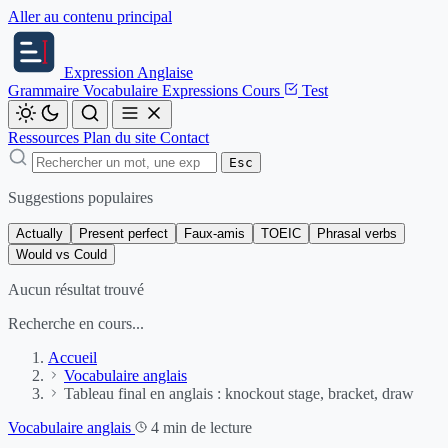
Aller au contenu principal
Expression
Anglaise
Grammaire
Vocabulaire
Expressions
Cours
Test
Ressources
Plan du site
Contact
Esc
Suggestions populaires
Actually
Present perfect
Faux-amis
TOEIC
Phrasal verbs
Would vs Could
Aucun résultat trouvé
Recherche en cours...
Accueil
Vocabulaire anglais
Tableau final en anglais : knockout stage, bracket, draw
Vocabulaire anglais
4 min de lecture