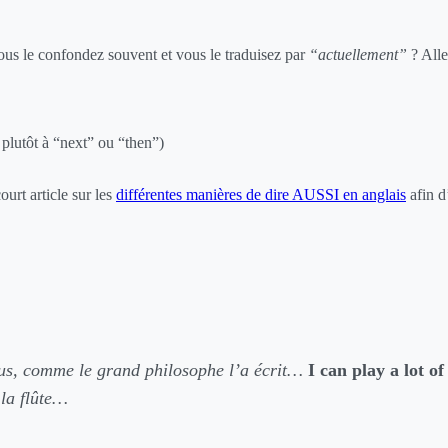
us le confondez souvent et vous le traduisez par
“actuellement”
? Alle
plutôt à “next” ou “then”)
ourt article sur les
différentes manières de dire AUSSI en anglais
afin d’
us, comme le grand philosophe l’a écrit…
I can play a lot of
la flûte…