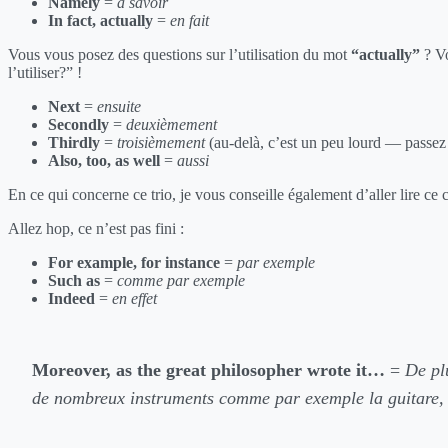
Namely
=
à savoir
In fact, actually
=
en fait
Vous vous posez des questions sur l’utilisation du mot
“actually”
? Vo
l’utiliser?” !
Next
=
ensuite
Secondly
=
deuxièmement
Thirdly
=
troisièmement
(au-delà, c’est un peu lourd — passez 
Also, too, as well
=
aussi
En ce qui concerne ce trio, je vous conseille également d’aller lire ce c
Allez hop, ce n’est pas fini :
For example, for instance
=
par exemple
Such as
=
comme par exemple
Indeed
=
en effet
Moreover, as the great philosopher wrote it…
=
De pl
de nombreux instruments comme par exemple la guitare, 