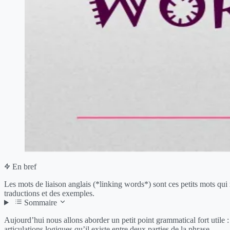
En bref
Les mots de liaison anglais (*linking words*) sont ces petits mots qui r
traductions et des exemples.
Sommaire
Aujourd’hui nous allons aborder un petit point grammatical fort utile : 
articulations logiques qu’il existe entre deux parties de la phrase.