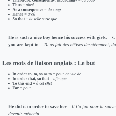
Therefore, consequently, accordingly
=
du coup
Thus
=
ainsi
As a consequence
=
du coup
Hence
=
d’où
So that
=
de telle sorte que
He is such a nice boy hence his success with girls.
=
C’
you are kept in
=
Tu as fait des bêtises dernièrement, du
Les mots de liaison anglais : Le but
In order to, to, so as to
=
pour, en vue de
In order that, so that
=
afin que
To this end
=
à cet effet
For
=
pour
He did it in order to save her
=
Il l’a fait pour la sauve
devenir médecin.