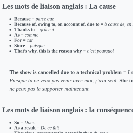
Les mots de liaison anglais : La cause
Because
=
parce que
Because of, owing to, on account of, due to
=
à cause de, en 
Thanks to
=
grâce à
As
=
comme
For
=
car
Since
=
puisque
That’s why, this is the reason why
=
c’est pourquoi
The show is cancelled due to a technical problem
=
Le
Puisque tu ne veux pas venir avec moi, j’irai seul.
She t
ne peux pas la supporter maintenant.
Les mots de liaison anglais : la conséquenc
So
=
Donc
As a result
=
De ce fait