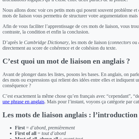
Nous allons donc voir ces petits mots qui posent souvent problème et
mots de liaison vous permettra de structurer votre argumentation mais 
Afin de vous faciliter l’apprentissage de ces mots de liaison, vous trou
contraste, la condition et enfin la conclusion.
D’après le
Cambridge Dictionary
, les mots de liaison (
connectors
ou
directement au score de cohérence et de cohésion du texte.
C’est quoi un mot de liaison en anglais ?
Avant de plonger dans les listes, posons les bases. En anglais, on par
des mots ou expressions qui relient des idées entre elles et indiquent 
conséquence ?
C’est exactement la même chose qu’en français avec “cependant”, “de
une phrase en anglais
. Mais pour l’instant, voyons ça catégorie par ca
Les mots de liaison anglais : l’introduction
First
=
d’abord, premièrement
First of all
=
tout d’abord
Most of all, above all
=
avant tout