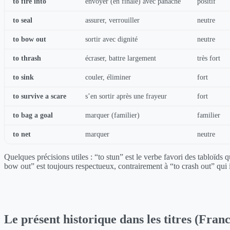
to fire into
envoyer (en finale) avec panache
positif
to seal
assurer, verrouiller
neutre
to bow out
sortir avec dignité
neutre
to thrash
écraser, battre largement
très fort
to sink
couler, éliminer
fort
to survive a scare
s’en sortir après une frayeur
fort
to bag a goal
marquer (familier)
familier
to net
marquer
neutre
Quelques précisions utiles : “to stun” est le verbe favori des tabloïds
bow out” est toujours respectueux, contrairement à “to crash out” qui
Le présent historique dans les titres (Fran