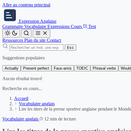
Aller au contenu principal
Expression
Anglaise
Grammaire
Vocabulaire
Expressions
Cours
Test
Ressources
Plan du site
Contact
Esc
Suggestions populaires
Actually
Present perfect
Faux-amis
TOEIC
Phrasal verbs
Would
Aucun résultat trouvé
Recherche en cours...
Accueil
Vocabulaire anglais
Lire les titres de la presse sportive anglaise pendant le Mondi
Vocabulaire anglais
12 min de lecture