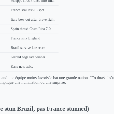
Mbappé fires France into final
France seal last-16 spot
Italy bow out after brave fight
Spain thrash Costa Rica 7-0
France sink England
Brazil survive late scare
Giroud bags late winner
Kane nets twice
 quand une équipe moins favorisée bat une grande nation. “To thrash” s’ut
 implique une humiliation ou une surprise.
ce stun Brazil, pas France stunned)