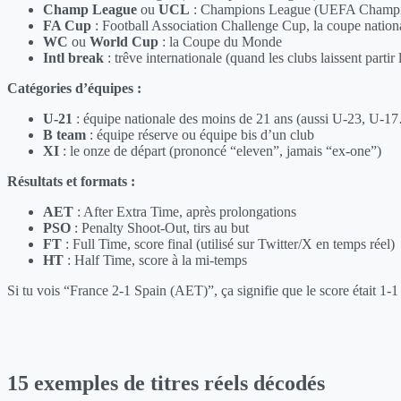
Champ League
ou
UCL
: Champions League (UEFA Champi
FA Cup
: Football Association Challenge Cup, la coupe nation
WC
ou
World Cup
: la Coupe du Monde
Intl break
: trêve internationale (quand les clubs laissent partir 
Catégories d’équipes :
U-21
: équipe nationale des moins de 21 ans (aussi U-23, U-1
B team
: équipe réserve ou équipe bis d’un club
XI
: le onze de départ (prononcé “eleven”, jamais “ex-one”)
Résultats et formats :
AET
: After Extra Time, après prolongations
PSO
: Penalty Shoot-Out, tirs au but
FT
: Full Time, score final (utilisé sur Twitter/X en temps réel)
HT
: Half Time, score à la mi-temps
Si tu vois “France 2-1 Spain (AET)”, ça signifie que le score était 1-
15 exemples de titres réels décodés