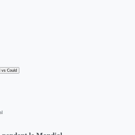
 vs Could
al