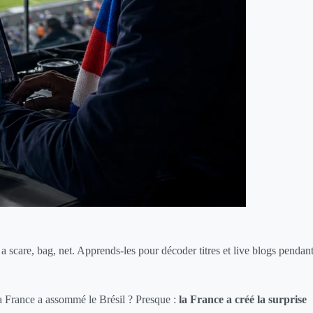
e a scare, bag, net. Apprends-les pour décoder titres et live blogs pendan
La France a assommé le Brésil ? Presque :
la France a créé la surprise