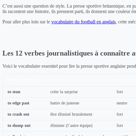
C’est aussi une question de style. La presse sportive britannique, en p
ils racontent une histoire, ils prennent parti, ils donnent une couleur é
Pour aller plus loin sur le
vocabulaire du football en anglais
, cette méc
Les 12 verbes journalistiques à connaître
Voici le vocabulaire essentiel pour lire la presse sportive anglaise pe
VERBE ANGLAIS
SENS
INTENSI
to stun
créer la surprise
fort
to edge past
battre de justesse
neutre
to crash out
être éliminé brutalement
fort
to dump out
éliminer (l’autre équipe)
fort