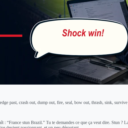
 edge past, crash out, dump out, fire, seal, bow out, thrash, sink, surviv
aît : “France stun Brazil.” Tu te demandes ce que ça veut dire. Stun ? 
aise devient passionnant, et un peu déroutant.