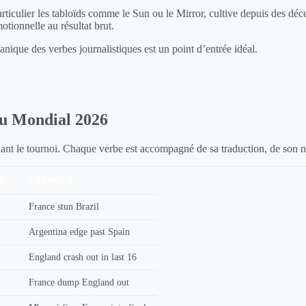
articulier les tabloïds comme le Sun ou le Mirror, cultive depuis des dé
motionnelle au résultat brut.
anique des verbes journalistiques est un point d’entrée idéal.
 au Mondial 2026
ndant le tournoi. Chaque verbe est accompagné de sa traduction, de son ni
TÉ
EXEMPLE
France stun Brazil
Argentina edge past Spain
England crash out in last 16
France dump England out