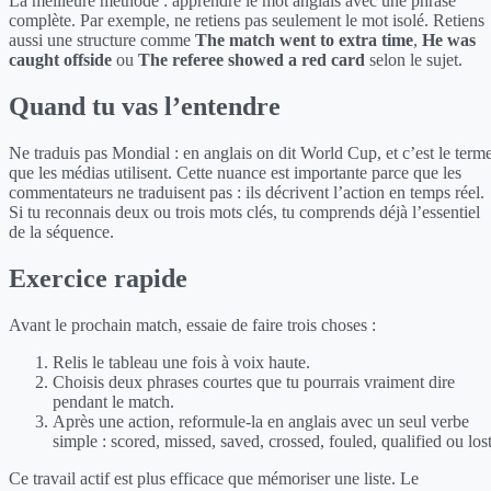
La meilleure méthode : apprendre le mot anglais avec une phrase
complète. Par exemple, ne retiens pas seulement le mot isolé. Retiens
aussi une structure comme
The match went to extra time
,
He was
caught offside
ou
The referee showed a red card
selon le sujet.
Quand tu vas l’entendre
Ne traduis pas Mondial : en anglais on dit World Cup, et c’est le term
que les médias utilisent. Cette nuance est importante parce que les
commentateurs ne traduisent pas : ils décrivent l’action en temps réel.
Si tu reconnais deux ou trois mots clés, tu comprends déjà l’essentiel
de la séquence.
Exercice rapide
Avant le prochain match, essaie de faire trois choses :
Relis le tableau une fois à voix haute.
Choisis deux phrases courtes que tu pourrais vraiment dire
pendant le match.
Après une action, reformule-la en anglais avec un seul verbe
simple : scored, missed, saved, crossed, fouled, qualified ou lost
Ce travail actif est plus efficace que mémoriser une liste. Le