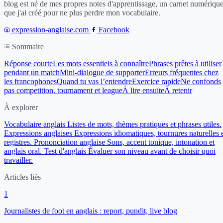
blog est né de mes propres notes d'apprentissage, un carnet numériqu
que j'ai créé pour ne plus perdre mon vocabulaire.
expression-anglaise.com
Facebook
Sommaire
Réponse courte
Les mots essentiels à connaître
Phrases prêtes à utiliser
pendant un match
Mini-dialogue de supporter
Erreurs fréquentes chez
les francophones
Quand tu vas l’entendre
Exercice rapide
Ne confonds
pas competition, tournament et league
À lire ensuite
À retenir
À explorer
Vocabulaire anglais
Listes de mots, thèmes pratiques et phrases utiles.
Expressions anglaises
Expressions idiomatiques, tournures naturelles 
registres.
Prononciation anglaise
Sons, accent tonique, intonation et
anglais oral.
Test d'anglais
Évaluer son niveau avant de choisir quoi
travailler.
Articles liés
1
Journalistes de foot en anglais : report, pundit, live blog