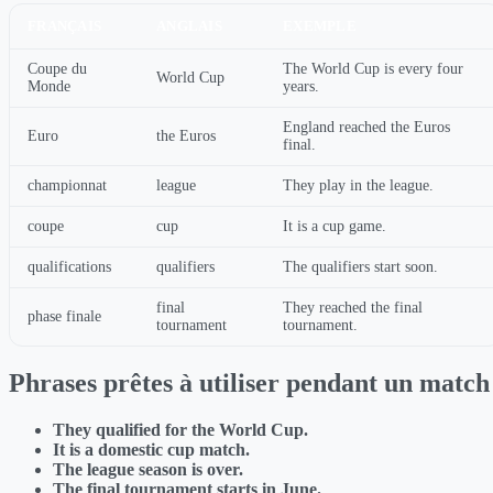
FRANÇAIS
ANGLAIS
EXEMPLE
Coupe du
The World Cup is every four
World Cup
Monde
years.
England reached the Euros
Euro
the Euros
final.
championnat
league
They play in the league.
coupe
cup
It is a cup game.
qualifications
qualifiers
The qualifiers start soon.
final
They reached the final
phase finale
tournament
tournament.
Phrases prêtes à utiliser pendant un match
They qualified for the World Cup.
It is a domestic cup match.
The league season is over.
The final tournament starts in June.