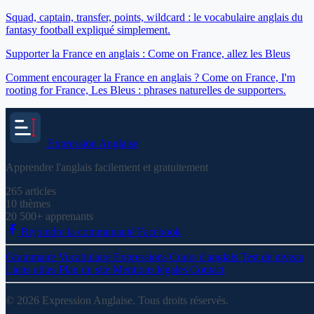
Squad, captain, transfer, points, wildcard : le vocabulaire anglais du
fantasy football expliqué simplement.
Supporter la France en anglais : Come on France, allez les Bleus
Comment encourager la France en anglais ? Come on France, I'm
rooting for France, Les Bleus : phrases naturelles de supporters.
Expression
Anglaise
Apprendre l'anglais facilement et gratuitement
265
articles
10
thèmes
20 500+
apprenants
Rejoindre la communauté Facebook
Grammaire
Vocabulaire
Expressions
Cours d'anglais
Test de niveau
Liens utiles
Plan du site
Mentions légales
Contact
© 2026 Expression Anglaise. Tous droits réservés.