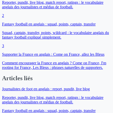
Reporter, pundit, live blog, match report, ratings : le vocabulaire
anglais des journalistes et médias de football.
2
Fantasy football en anglais : squad, points, captain, transfer
Squad, captain, transfer, points, wildcard : le vocabulaire anglais du
fantasy football expliqué simplement.
3
Supporter la France en anglais : Come on France, allez les Bleus
Comment encourager la France en anglais ? Come on France, I'm
rooting for France, Les Bleus : phrases naturelles de supporters.
Articles liés
Journalistes de foot en anglais : report, pundit, live blog
Reporter, pundit, live blog, match report, ratings : le vocabulaire
anglais des journalistes et médias de football.
Fantasy football en anglais : squad, points, captain, transfer