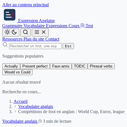
Aller au contenu principal
Expression
Anglaise
Grammaire
Vocabulaire
Expressions
Cours
Test
Ressources
Plan du site
Contact
Esc
Suggestions populaires
Actually
Present perfect
Faux-amis
TOEIC
Phrasal verbs
Would vs Could
Aucun résultat trouvé
Recherche en cours...
Accueil
Vocabulaire anglais
Compétitions de foot en anglais : World Cup, Euros, league
Vocabulaire anglais
3 min de lecture