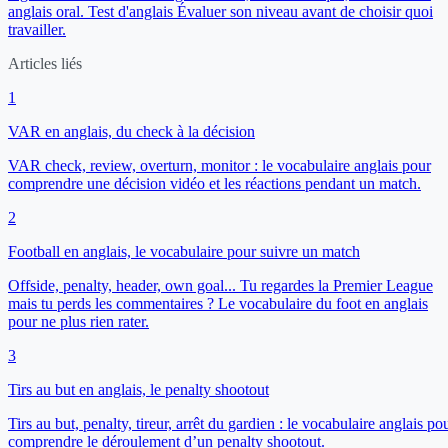
anglais oral.
Test d'anglais
Évaluer son niveau avant de choisir quoi
travailler.
Articles liés
1
VAR en anglais, du check à la décision
VAR check, review, overturn, monitor : le vocabulaire anglais pour
comprendre une décision vidéo et les réactions pendant un match.
2
Football en anglais, le vocabulaire pour suivre un match
Offside, penalty, header, own goal... Tu regardes la Premier League
mais tu perds les commentaires ? Le vocabulaire du foot en anglais
pour ne plus rien rater.
3
Tirs au but en anglais, le penalty shootout
Tirs au but, penalty, tireur, arrêt du gardien : le vocabulaire anglais po
comprendre le déroulement d’un penalty shootout.