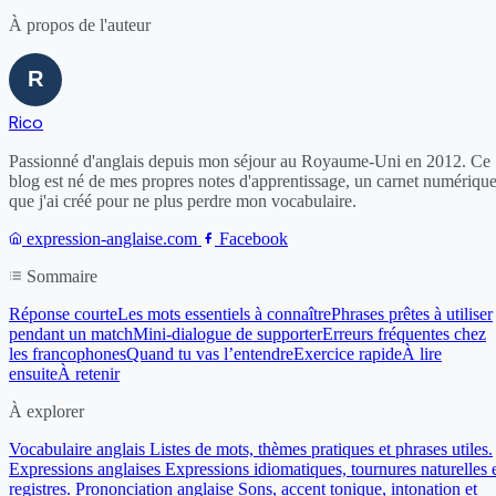
À propos de l'auteur
Rico
Passionné d'anglais depuis mon séjour au Royaume-Uni en 2012. Ce
blog est né de mes propres notes d'apprentissage, un carnet numériqu
que j'ai créé pour ne plus perdre mon vocabulaire.
expression-anglaise.com
Facebook
Sommaire
Réponse courte
Les mots essentiels à connaître
Phrases prêtes à utiliser
pendant un match
Mini-dialogue de supporter
Erreurs fréquentes chez
les francophones
Quand tu vas l’entendre
Exercice rapide
À lire
ensuite
À retenir
À explorer
Vocabulaire anglais
Listes de mots, thèmes pratiques et phrases utiles.
Expressions anglaises
Expressions idiomatiques, tournures naturelles 
registres.
Prononciation anglaise
Sons, accent tonique, intonation et