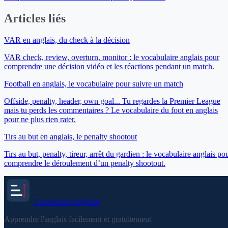
Articles liés
VAR en anglais, du check à la décision
VAR check, review, overturn, monitor : le vocabulaire anglais pour
comprendre une décision vidéo et les réactions pendant un match.
Football en anglais, le vocabulaire pour suivre un match
Offside, penalty, header, own goal... Tu regardes la Premier League
mais tu perds les commentaires ? Le vocabulaire du foot en anglais
pour ne plus rien rater.
Tirs au but en anglais, le penalty shootout
Tirs au but, penalty, tireur, arrêt du gardien : le vocabulaire anglais po
comprendre le déroulement d’un penalty shootout.
Expression
Anglaise
Apprendre l'anglais facilement et gratuitement