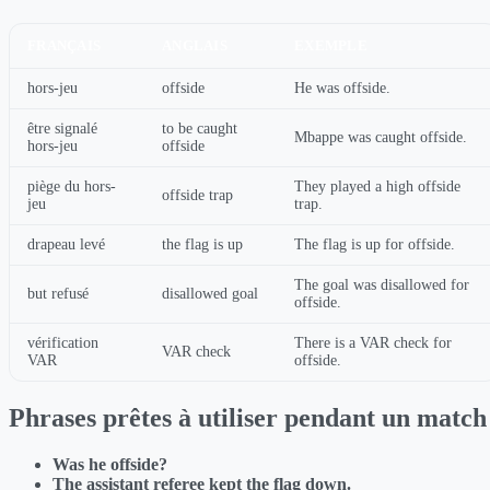
FRANÇAIS
ANGLAIS
EXEMPLE
hors-jeu
offside
He was offside.
être signalé
to be caught
Mbappe was caught offside.
hors-jeu
offside
piège du hors-
They played a high offside
offside trap
jeu
trap.
drapeau levé
the flag is up
The flag is up for offside.
The goal was disallowed for
but refusé
disallowed goal
offside.
vérification
There is a VAR check for
VAR check
VAR
offside.
Phrases prêtes à utiliser pendant un match
Was he offside?
The assistant referee kept the flag down.