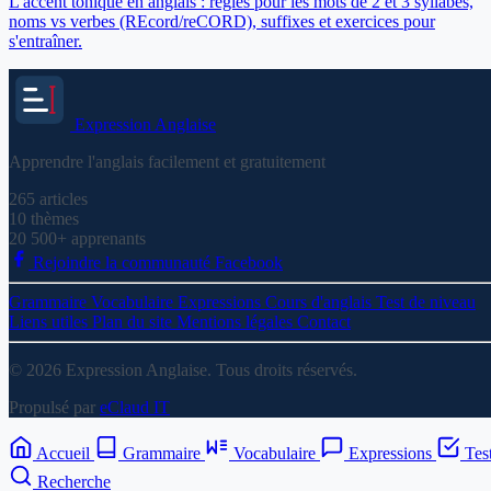
L'accent tonique en anglais : règles pour les mots de 2 et 3 syllabes,
noms vs verbes (REcord/reCORD), suffixes et exercices pour
s'entraîner.
Expression
Anglaise
Apprendre l'anglais facilement et gratuitement
265
articles
10
thèmes
20 500+
apprenants
Rejoindre la communauté Facebook
Grammaire
Vocabulaire
Expressions
Cours d'anglais
Test de niveau
Liens utiles
Plan du site
Mentions légales
Contact
© 2026 Expression Anglaise. Tous droits réservés.
Propulsé par
eClaud IT
Accueil
Grammaire
Vocabulaire
Expressions
Tes
Recherche