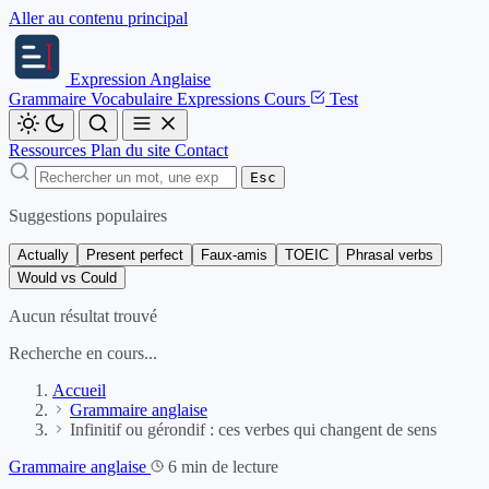
Aller au contenu principal
Expression
Anglaise
Grammaire
Vocabulaire
Expressions
Cours
Test
Ressources
Plan du site
Contact
Esc
Suggestions populaires
Actually
Present perfect
Faux-amis
TOEIC
Phrasal verbs
Would vs Could
Aucun résultat trouvé
Recherche en cours...
Accueil
Grammaire anglaise
Infinitif ou gérondif : ces verbes qui changent de sens
Grammaire anglaise
6 min de lecture