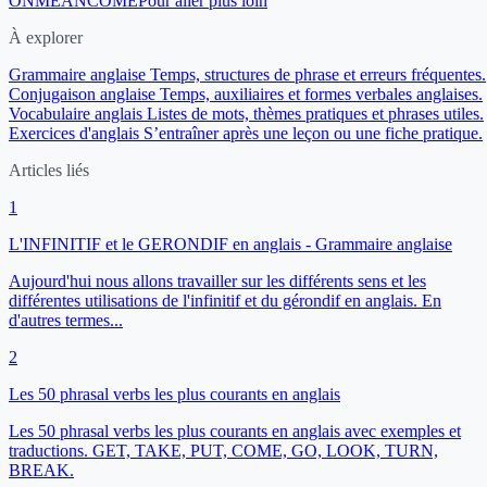
ON
MEAN
COME
Pour aller plus loin
À explorer
Grammaire anglaise
Temps, structures de phrase et erreurs fréquentes.
Conjugaison anglaise
Temps, auxiliaires et formes verbales anglaises.
Vocabulaire anglais
Listes de mots, thèmes pratiques et phrases utiles.
Exercices d'anglais
S’entraîner après une leçon ou une fiche pratique.
Articles liés
1
L'INFINITIF et le GERONDIF en anglais - Grammaire anglaise
Aujourd'hui nous allons travailler sur les différents sens et les
différentes utilisations de l'infinitif et du gérondif en anglais. En
d'autres termes...
2
Les 50 phrasal verbs les plus courants en anglais
Les 50 phrasal verbs les plus courants en anglais avec exemples et
traductions. GET, TAKE, PUT, COME, GO, LOOK, TURN,
BREAK.