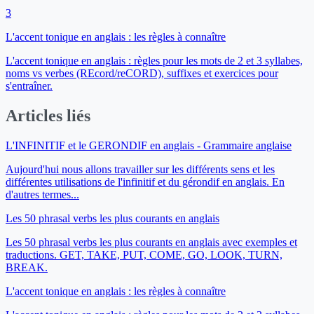
3
L'accent tonique en anglais : les règles à connaître
L'accent tonique en anglais : règles pour les mots de 2 et 3 syllabes,
noms vs verbes (REcord/reCORD), suffixes et exercices pour
s'entraîner.
Articles liés
L'INFINITIF et le GERONDIF en anglais - Grammaire anglaise
Aujourd'hui nous allons travailler sur les différents sens et les
différentes utilisations de l'infinitif et du gérondif en anglais. En
d'autres termes...
Les 50 phrasal verbs les plus courants en anglais
Les 50 phrasal verbs les plus courants en anglais avec exemples et
traductions. GET, TAKE, PUT, COME, GO, LOOK, TURN,
BREAK.
L'accent tonique en anglais : les règles à connaître