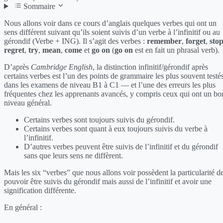
Sommaire
Nous allons voir dans ce cours d’anglais quelques verbes qui ont un
sens différent suivant qu’ils soient suivis d’un verbe à l’infinitif ou au
gérondif (Verbe + ING). Il s’agit des verbes :
remember
,
forget
,
sto
regret
,
try
,
mean
,
come
et
go on
(
go on
est en fait un phrasal verb).
D’après
Cambridge English
, la distinction infinitif/gérondif après
certains verbes est l’un des points de grammaire les plus souvent testé
dans les examens de niveau B1 à C1 — et l’une des erreurs les plus
fréquentes chez les apprenants avancés, y compris ceux qui ont un bo
niveau général.
Certains verbes sont toujours suivis du gérondif.
Certains verbes sont quant à eux toujours suivis du verbe à
l’infinitif.
D’autres verbes peuvent être suivis de l’infinitif et du gérondif
sans que leurs sens ne diffèrent.
Mais les six “verbes” que nous allons voir possèdent la particularité d
pouvoir être suivis du gérondif mais aussi de l’infinitif et avoir une
signification différente.
En général :